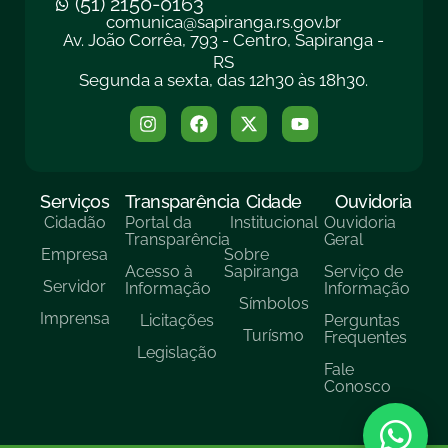
(51) 2150-0163
comunica@sapiranga.rs.gov.br
Av. João Corrêa, 793 - Centro, Sapiranga -
RS
Segunda a sexta, das 12h30 às 18h30.
Serviços
Transparência
Cidade
Ouvidoria
Cidadão
Portal da
Institucional
Ouvidoria
Transparência
Geral
Empresa
Sobre
Acesso à
Sapiranga
Serviço de
Servidor
Informação
Informação
Símbolos
Imprensa
Licitações
Perguntas
Turísmo
Frequentes
Legislação
Fale
Conosco