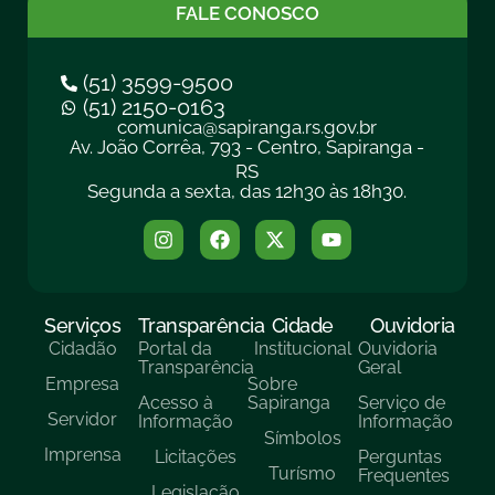
FALE CONOSCO
(51) 3599-9500
(51) 2150-0163
comunica@sapiranga.rs.gov.br
Av. João Corrêa, 793 - Centro, Sapiranga -
RS
Segunda a sexta, das 12h30 às 18h30.
Serviços
Transparência
Cidade
Ouvidoria
Cidadão
Portal da
Institucional
Ouvidoria
Transparência
Geral
Empresa
Sobre
Acesso à
Sapiranga
Serviço de
Servidor
Informação
Informação
Símbolos
Imprensa
Licitações
Perguntas
Turísmo
Frequentes
Legislação