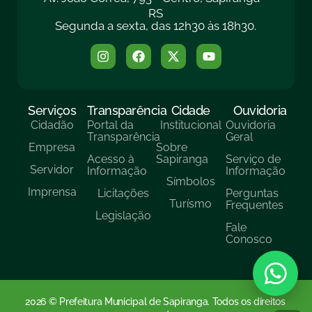
RS
Segunda a sexta, das 12h30 às 18h30.
Serviços
Transparência
Cidade
Ouvidoria
Cidadão
Portal da
Institucional
Ouvidoria
Transparência
Geral
Empresa
Sobre
Acesso à
Sapiranga
Serviço de
Servidor
Informação
Informação
Símbolos
Imprensa
Licitações
Perguntas
Turísmo
Frequentes
Legislação
Fale
Conosco
2026 © Prefeitura Municipal de Sapiranga. Todos os direitos