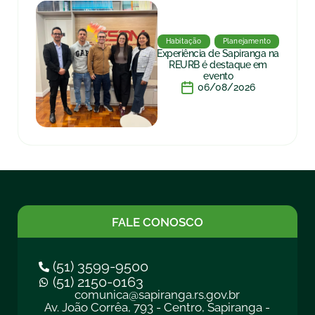
Habitação
Planejamento
Experiência de Sapiranga na
REURB é destaque em
evento
06/08/2026
FALE CONOSCO
(51) 3599-9500
(51) 2150-0163
comunica@sapiranga.rs.gov.br
Av. João Corrêa, 793 - Centro, Sapiranga -