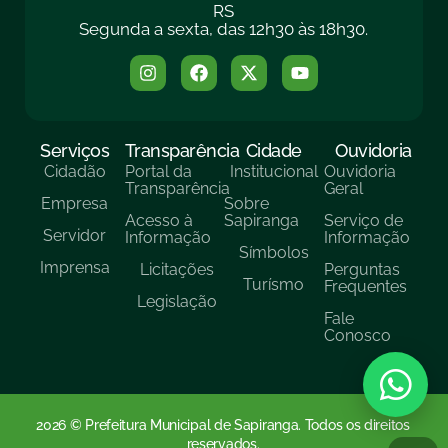
RS
Segunda a sexta, das 12h30 às 18h30.
Serviços
Transparência
Cidade
Ouvidoria
Cidadão
Portal da
Institucional
Ouvidoria
Transparência
Geral
Empresa
Sobre
Acesso à
Sapiranga
Serviço de
Servidor
Informação
Informação
Símbolos
Imprensa
Licitações
Perguntas
Turísmo
Frequentes
Legislação
Fale
Conosco
2026 © Prefeitura Municipal de Sapiranga. Todos os direitos
reservados.