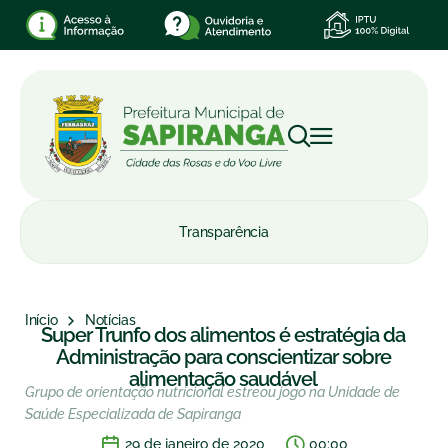
Transparência
Início
Notícias
Super Trunfo dos alimentos é estratégia da
Administração para conscientizar sobre
alimentação saudável
Grupo de orientação nutricional estreou jogo na Unidade de
Saúde Especializada de Sapiranga
29 de janeiro de 2020
00:00