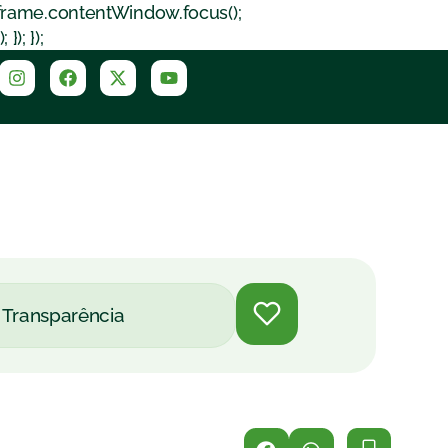
iframe.contentWindow.focus();
); });
Transparência