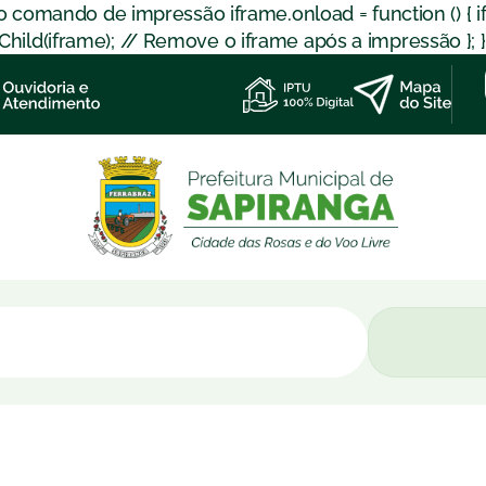
 o comando de impressão iframe.onload = function () { 
d(iframe); // Remove o iframe após a impressão }; }); }