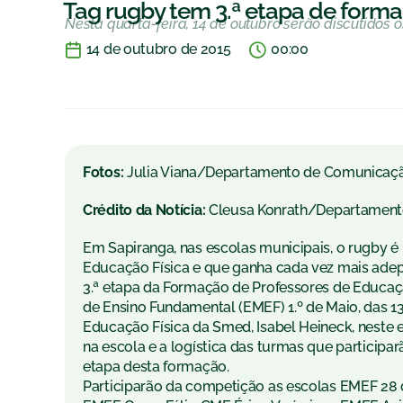
Tag rugby tem 3.ª etapa de form
Nesta quarta-feira, 14 de outubro serão discutidos 
14 de outubro de 2015
00:00
Fotos:
Julia Viana/Departamento de Comunicaç
Crédito da Notícia:
Cleusa Konrath/Departamen
Em Sapiranga, nas escolas municipais, o rugby é
Educação Física e que ganha cada vez mais adepto
3.ª etapa da Formação de Professores de Educaçã
de Ensino Fundamental (EMEF) 1.º de Maio, das 1
Educação Física da Smed, Isabel Heineck, neste 
na escola e a logística das turmas que participa
etapa desta formação.
Participarão da competição as escolas EMEF 28 d