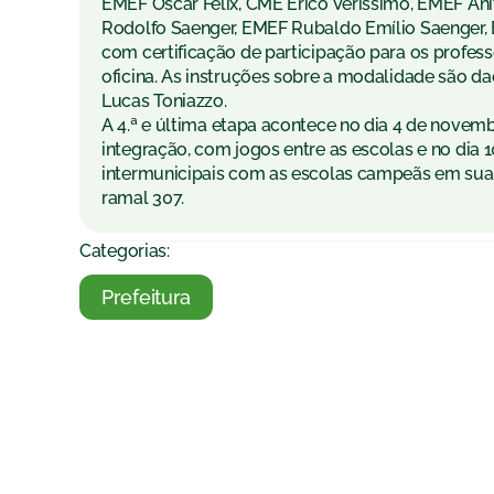
EMEF Oscar Félix, CME Érico Veríssimo, EMEF Ani
Rodolfo Saenger, EMEF Rubaldo Emílio Saenger, 
com certificação de participação para os profes
oficina. As instruções sobre a modalidade são d
Lucas Toniazzo.
A 4.ª e última etapa acontece no dia 4 de novemb
integração, com jogos entre as escolas e no dia 
intermunicipais com as escolas campeãs em suas
ramal 307.
Categorias:
Prefeitura