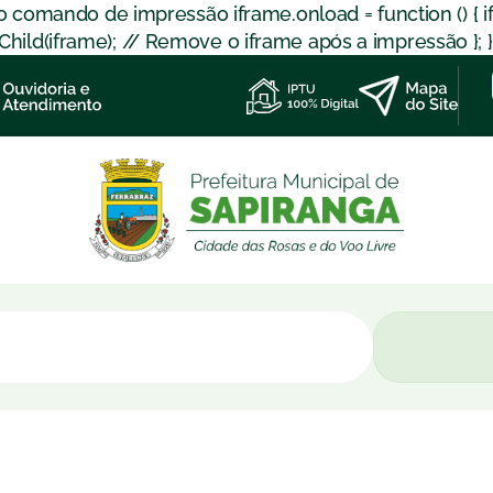
 o comando de impressão iframe.onload = function () { 
d(iframe); // Remove o iframe após a impressão }; }); }