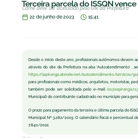
Terceira parcela do ISSQN vence 
Carnê deve ser acessado pelo site da Prefeitura
22 de junho de 2023
15:41
Desde o início deste ano, profissionais autônomos devem 
através do site da Prefeitura na aba ‘Autoatendimento’ , s
https://sapiranga.atende.net/autoatendimento/servicos/gui
para profissionais como médicos, arquitetos, motoristas, p
também pode ser solicitada pelo e-mail
iss@sapiranga.rs.
Municipal) do contribuinte cadastrado no município para gera
O prazo para pagamento da terceira e última parcela do ISSQN
Municipal Nº 3.282/2003. O calendário fiscal e percentual 
7.840/2022.