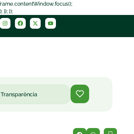
iframe.contentWindow.focus();
); });
Transparência