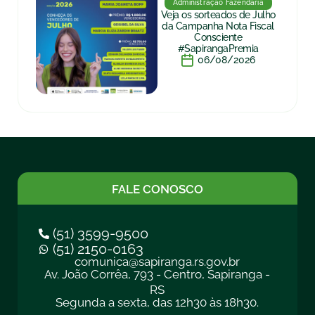
Administração Fazendária
Veja os sorteados de Julho
da Campanha Nota Fiscal
Consciente
#SapirangaPremia
06/08/2026
FALE CONOSCO
(51) 3599-9500
(51) 2150-0163
comunica@sapiranga.rs.gov.br
Av. João Corrêa, 793 - Centro, Sapiranga -
RS
Segunda a sexta, das 12h30 às 18h30.