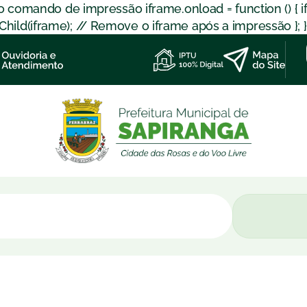
 o comando de impressão iframe.onload = function () { 
d(iframe); // Remove o iframe após a impressão }; }); }