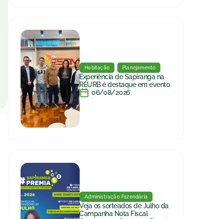
Habitação
Planejamento
Experiência de Sapiranga na
REURB é destaque em evento
06/08/2026
Administração Fazendária
Veja os sorteados de Julho da
Campanha Nota Fiscal