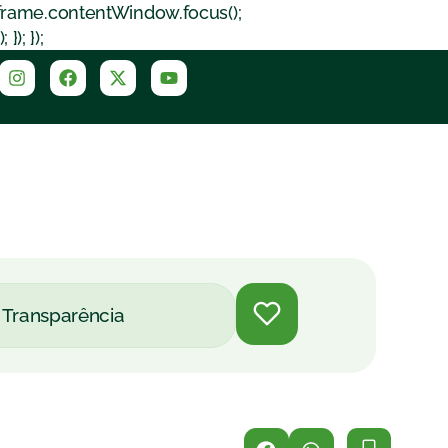
iframe.contentWindow.focus();
); });
Transparência