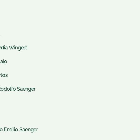
a
ydia Wingert
Maio
rlos
Rodolfo Saenger
o Emílio Saenger