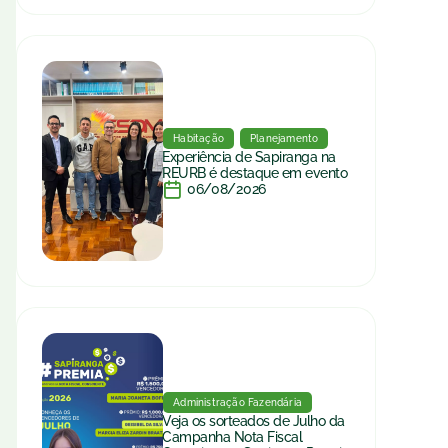
Habitação
Planejamento
Experiência de Sapiranga na
REURB é destaque em evento
06/08/2026
Administração Fazendária
Veja os sorteados de Julho da
Campanha Nota Fiscal