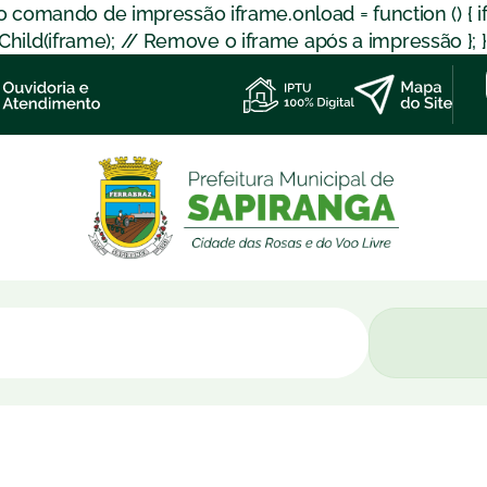
 o comando de impressão iframe.onload = function () { 
d(iframe); // Remove o iframe após a impressão }; }); }