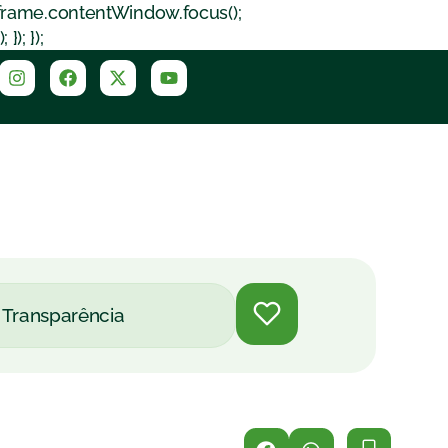
iframe.contentWindow.focus();
); });
Transparência