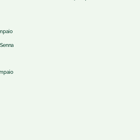
ampaio
 Senna
ampaio