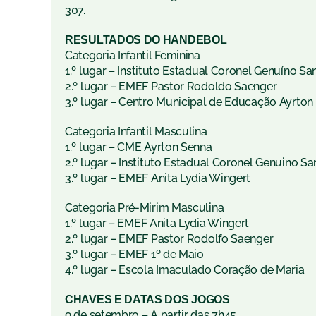
307.
RESULTADOS DO HANDEBOL
Categoria Infantil Feminina
1.º lugar – Instituto Estadual Coronel Genuíno S
2.º lugar – EMEF Pastor Rodoldo Saenger
3.º lugar – Centro Municipal de Educação Ayrton
Categoria Infantil Masculina
1.º lugar – CME Ayrton Senna
2.º lugar – Instituto Estadual Coronel Genuino S
3.º lugar – EMEF Anita Lydia Wingert
Categoria Pré-Mirim Masculina
1.º lugar – EMEF Anita Lydia Wingert
2.º lugar – EMEF Pastor Rodolfo Saenger
3.º lugar – EMEF 1º de Maio
4.º lugar – Escola Imaculado Coração de Maria
CHAVES E DATAS DOS JOGOS
9 de setembro – A partir das 7h45