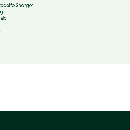
Rodolfo Saenger
ger
Maio
a