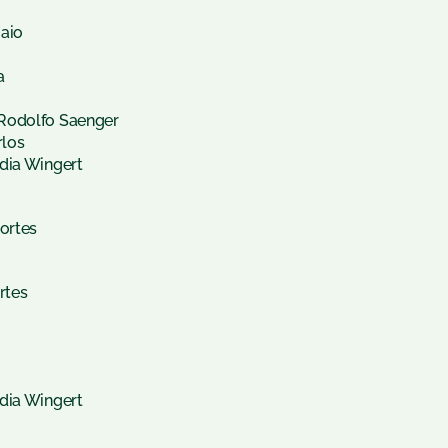
Maio
a
 Rodolfo Saenger
rlos
dia Wingert
portes
rtes
dia Wingert