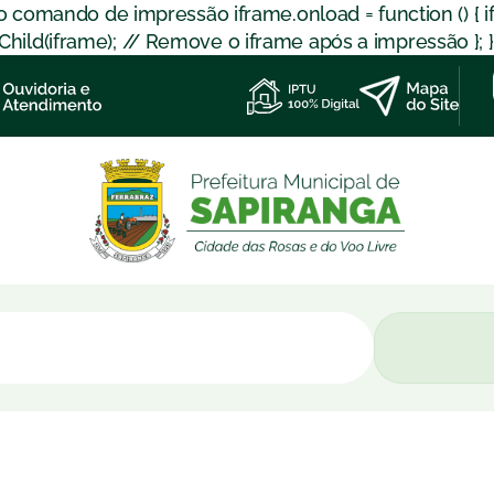
 o comando de impressão iframe.onload = function () { 
d(iframe); // Remove o iframe após a impressão }; }); }