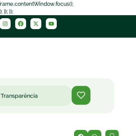
iframe.contentWindow.focus();
); });
Transparência