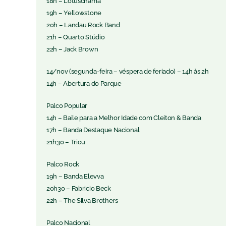
18h – Lotuschama
19h – Yellowstone
20h – Landau Rock Band
21h – Quarto Stúdio
22h – Jack Brown
14/nov (segunda-feira – véspera de feriado) – 14h às 2h
14h – Abertura do Parque
Palco Popular
14h – Baile para a Melhor Idade com Cleiton & Banda
17h – Banda Destaque Nacional
21h30 – Triou
Palco Rock
19h – Banda Elevva
20h30 – Fabricio Beck
22h – The Silva Brothers
Palco Nacional