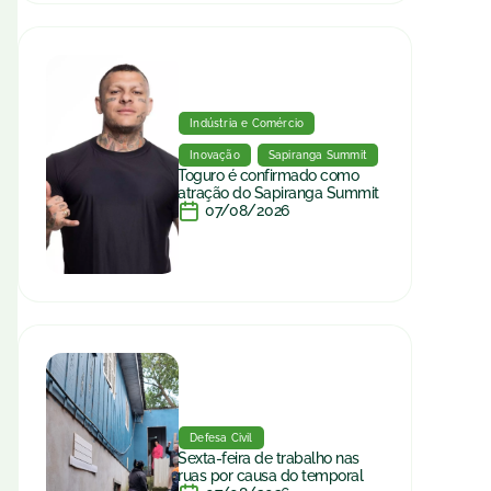
Indústria e Comércio
Inovação
Sapiranga Summit
Toguro é confirmado como
atração do Sapiranga Summit
07/08/2026
Defesa Civil
Sexta-feira de trabalho nas
ruas por causa do temporal