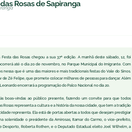
das Rosas de Sapiranga
iranga
Festa das Rosas chegou a sua 37ª edição. A manhã deste sábado, 12, foi
ocorrerá até o dia 20 de novembro, no Parque Municipal do Imigrante. Com
os nessa que é uma das maiores e mais tradicionais festas do Vale do Sinos.
w de Zé Felipe, que promete colocar milhares de pessoas para dançar. Além
o, Leonardo encerrará a programação do Palco Nacional no dia 20.
ou às boas-vindas ao público presente, fazendo um convite para que todos
s Rosas representa a cultura e a história da nossa cidade, que tem a tradição
idade representa. Ela está de portas abertas a todos que desejam prestigiar
na solenidade o presidente da Amirosas, Itamar do Carmo, o vice-prefeito,
a e Desporto, Roberta Rothen, e o Deputado Estadual eleito Joel Wilhelm, a