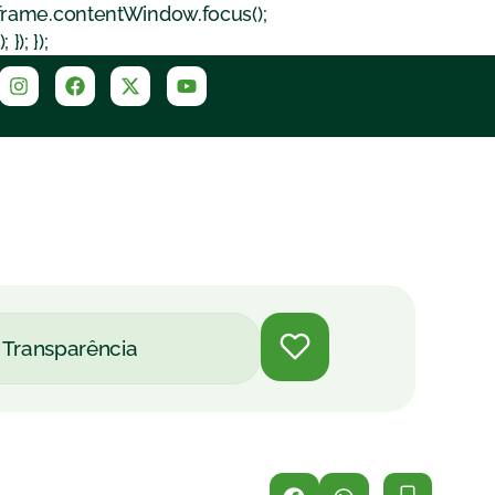
iframe.contentWindow.focus();
); });
Transparência