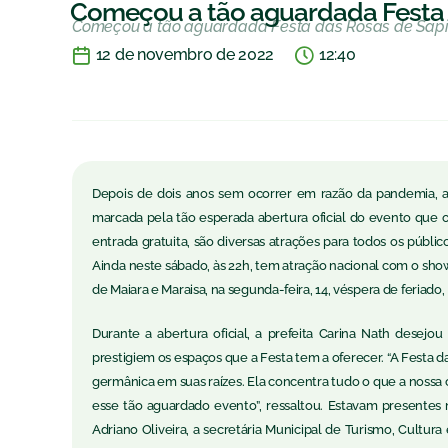
Começou a tão aguardada Festa 
Começou a tão aguardada Festa das Rosas de Sap
12 de novembro de 2022
12:40
Depois de dois anos sem ocorrer em razão da pandemia, a 
marcada pela tão esperada abertura oficial do evento que 
entrada gratuita, são diversas atrações para todos os públic
Ainda neste sábado, às 22h, tem atração nacional com o sho
de Maiara e Maraisa, na segunda-feira, 14, véspera de feriad
Durante a abertura oficial, a prefeita Carina Nath desej
prestigiem os espaços que a Festa tem a oferecer. “A Festa da
germânica em suas raízes. Ela concentra tudo o que a nossa c
esse tão aguardado evento”, ressaltou. Estavam presentes 
Adriano Oliveira, a secretária Municipal de Turismo, Cultur