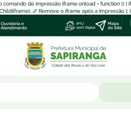
 o comando de impressão iframe.onload = function () { 
d(iframe); // Remove o iframe após a impressão }; }); }