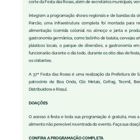
corte da Festa das Rosas, além de secretários municipais, ve
Integram a programação shows regionais e de bandas da cidad
Parcão, uma infraestrutura completa foi montada para re
alimentação (comida colonial no almoço e janta e produ
gastronomia germânica, como bolinho de batata, cervejas arte
plásticos locais, o parque de diversões, a gastronomia em
funcionarão durante o dia todo, durante os oito dias de fest
os visitantes.
A 37ª Festa das Rosas é uma realização da Prefeitura de 
patrocínio de Boa Onda, Clic Metais, Cofrag, Tecmil, Beno
Distribuidora e Rissul.
DOAÇÕES
O acesso à festa e toda sua programação é gratuita, mas a P
alimento não perecível na entrada do evento. Faça sua doaçã
CONFIRA A PROGRAMAÇÃO COMPLETA