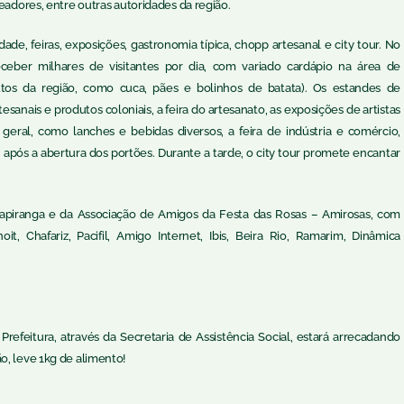
readores, entre outras autoridades da região.
e, feiras, exposições, gastronomia típica, chopp artesanal e city tour. No
ceber milhares de visitantes por dia, com variado cardápio na área de
tos da região, como cuca, pães e bolinhos de batata). Os estandes de
sanais e produtos coloniais, a feira do artesanato, as exposições de artistas
 geral, como lanches e bebidas diversos, a feira de indústria e comércio,
a, após a abertura dos portões. Durante a tarde, o city tour promete encantar
Sapiranga e da Associação de Amigos da Festa das Rosas – Amirosas, com
it, Chafariz, Pacifil, Amigo Internet, Ibis, Beira Rio, Ramarim, Dinâmica
refeitura, através da Secretaria de Assistência Social, estará arrecadando
o, leve 1kg de alimento!