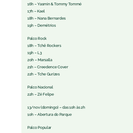
16h – Yasmin & Tommy Tommé
17h – Kael
18h – Nana Bernardes
19h – Demétrios
Palco Rock
18h – Tchê Rockers
19h – L3
20h – Marsalla
21h – Creedence Cover
22h – Tche Gurizes
Palco Nacional
22h – Zé Felipe
13/nov (domingo) – das 10h às 2h
10h – Abertura do Parque
Palco Popular