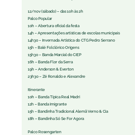
12/nov (sábado) – das 10h às 2h
Palco Popular
10h – Abertura oficial da festa
14h – Apresentações artísticas de escolas municipais
14h30 – Invernada Artística do CTG Pedro Serrano
15h – Balé Folclórico Origens
15h30 – Banda Marcial do CIEP
16h – Banda Flor da Serra
19h – Anderson & Everton
23h30 – Zé Ronaldo e Alexandre
Itinerante
10h – Banda Típica Real Madri
12h – Banda Imigrante
15h – Bandinha Tradicional Alemã Verno & Cia
18h – Bandinha Só Se For Agora
Palco Rosengarten