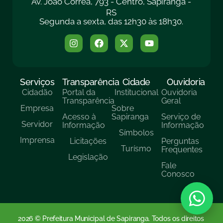
Av. João Corrêa, 793 - Centro, Sapiranga -
RS
Segunda a sexta, das 12h30 às 18h30.
Serviços
Transparência
Cidade
Ouvidoria
Cidadão
Portal da
Institucional
Ouvidoria
Transparência
Geral
Empresa
Sobre
Acesso à
Sapiranga
Serviço de
Servidor
Informação
Informação
Símbolos
Imprensa
Licitações
Perguntas
Turísmo
Frequentes
Legislação
Fale
Conosco
2026 © Prefeitura Municipal de Sapiranga. Todos os direitos