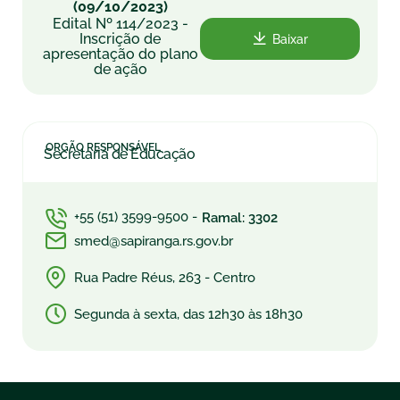
(09/10/2023)
Edital Nº 114/2023 -
Inscrição de
Baixar
apresentação do plano
de ação
ORGÃO RESPONSÁVEL
Secretaria de Educação
+55 (51) 3599-9500 -
Ramal: 3302
smed@sapiranga.rs.gov.br
Rua Padre Réus, 263 - Centro
Segunda à sexta, das 12h30 às 18h30