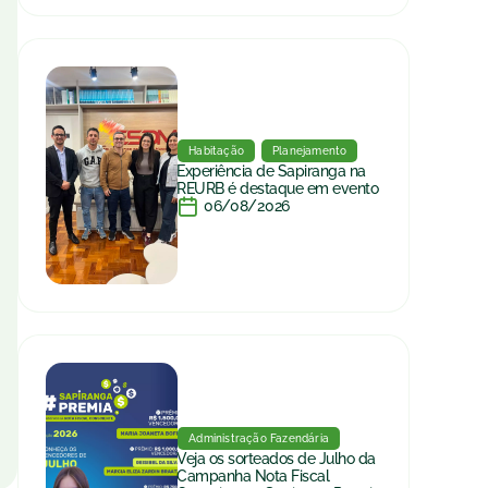
Habitação
Planejamento
Experiência de Sapiranga na
REURB é destaque em evento
06/08/2026
Administração Fazendária
Veja os sorteados de Julho da
Campanha Nota Fiscal