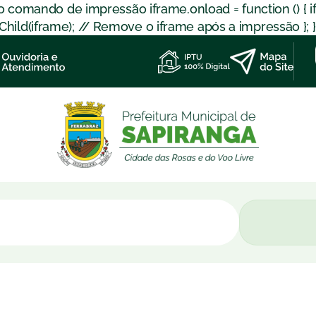
 o comando de impressão iframe.onload = function () { 
d(iframe); // Remove o iframe após a impressão }; }); }