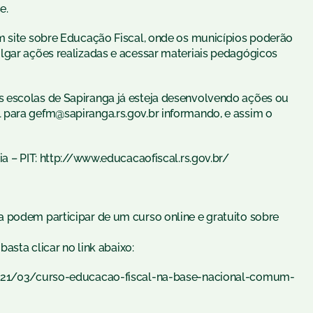
e.
m site sobre Educação Fiscal, onde os municípios poderão
lgar ações realizadas e acessar materiais pedagógicos
 escolas de Sapiranga já esteja desenvolvendo ações ou
 para gefm@sapiranga.rs.gov.br informando, e assim o
ia – PIT: http://www.educacaofiscal.rs.gov.br/
 podem participar de um curso online e gratuito sobre
basta clicar no link abaixo:
/2021/03/curso-educacao-fiscal-na-base-nacional-comum-