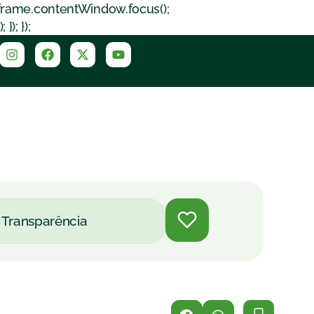
iframe.contentWindow.focus();
); });
Transparência