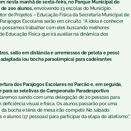
em nesta manhã de sexta-feira, no Parque Municipal do
o de 200 alunos,
envolvendo 13 escolas do Município.
etor de Projetos – Educação Física da Secretaria Municipal de
Parajogos Escolares serão em circuito. “A ideia é conhecer
uro possamos trabalhar com eles buscando melhores
e Educação Física que irá auxiliar na dinâmica dos
tros, salto em distância e arremessos de pelota e peso)
a adaptada (ou bocha paraolímpica) para cadeirantes
ertura dos Parajogos Escolares no Parcão e, em seguida,
re para as seletivas do Campeonato Paradesportivo
taremos saindo com uma delegação de 20 pessoas para
deficiência visual e física. Os alunos passarão por uma
os da bocha e tênis de mesa irão competir. No sábado
e alunos (17 pessoas) para participar da etapa do atletismo”,