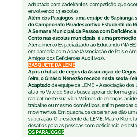
adaptada para cadeirantes, competição que ocor
envolvendo 13 escolas.
Além dos Parajogos, uma equipe de Sapiranga sa
do Campeonato Paradesportivo Estudantil do Ri
A Semana Municipal da Pessoa com Deficiência, 
Conto nas escolas municipais, é uma promoção
Atendimento Especializado ao Educando (NAEE) d
em parceria com Apae (Associação de Pais e Ami
Amigos dos Deficientes Auditivos).
BASQUETE
DA LEME
Após o futsal de cegos da Associação de Cegos 
feira, o Ginásio Nenezão recebe nesta sexta-feir
Adaptado
da equipe da LEME – Associação dos 
atua no Vale do Sinos busca apoiar de forma g
radicalmente sua vida. Vítimas de doenças, acide
trabalho ou mesmo
dom
ésticos, enfim pessoas 
movimentos. Em quadra, os cadeirantes dão uma
superação. O presidente da LEME, Mauro Klein, f
desafios para as pessoas com deficiência e obstá
OS PARAJOGOS