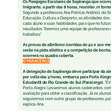
Os Parajogos Escolares de Sapiranga que ocorr
Imigrante, a partir das 8 horas, reunirão ,m torn
Segundo a professora Ana Patrícia Andrioli, do S
Educação, Cultura e Desporto, as atividades dos 
cada aluno e suas habilidades, para que no fut
resultados. Teremos uma equipe de professores d
trabalhos.”
As provas de atletismo (corridas de 50 e 100 me
serão na pista atlética e a competição de boch
ocorrerá na quadra coberta.
O PARACERGS
A delegação de Sapiranga deve participar da ab
por volta das 9 horas, embarca para Porto Aleg
Estudantil do Rio Grande do Sul (Paracergs).
“Es
Porto Alegre. Levaremos alunos cadeirantes, com 
avaliação para obter a classificação. Já os alun
seguiremos com outro grupo de professores, pais 
explica Ana.