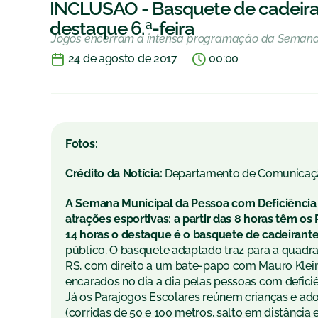
INCLUSÃO - Basquete de cadeira
destaque 6.ª-feira
Jogos encerram a intensa programação da Semana 
24 de agosto de 2017
00:00
Fotos:
Crédito da Notícia:
Departamento de Comunicaç
A Semana Municipal da Pessoa com Deficiência s
atrações esportivas: a partir das 8 horas têm os
14 horas o destaque é o basquete de cadeirant
público. O basquete adaptado traz para a quad
RS, com direito a um bate-papo com Mauro Klein,
encarados no dia a dia pelas pessoas com deficiê
Já os Parajogos Escolares reúnem crianças e ad
(corridas de 50 e 100 metros, salto em distância 