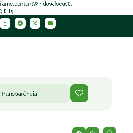
iframe.contentWindow.focus();
); });
Transparência