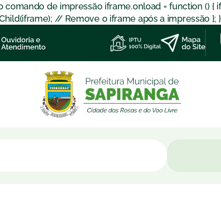
 o comando de impressão iframe.onload = function () { 
d(iframe); // Remove o iframe após a impressão }; }); }