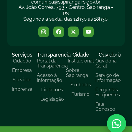
comunica@sapiranga.rs.gov.br
Av. João Corrêa, 793 - Centro, Sapiranga -
RS
Segunda a sexta, das 12h30 às 18h30.
Serviços
Transparência
Cidade
Ouvidoria
Cidadão
Portal da
Institucional
Ouvidoria
Transparência
Geral
Empresa
Sobre
Acesso à
Sapiranga
Serviço de
Servidor
Informação
Informação
Símbolos
Imprensa
Licitações
Perguntas
Turísmo
Frequentes
Legislação
Fale
Conosco