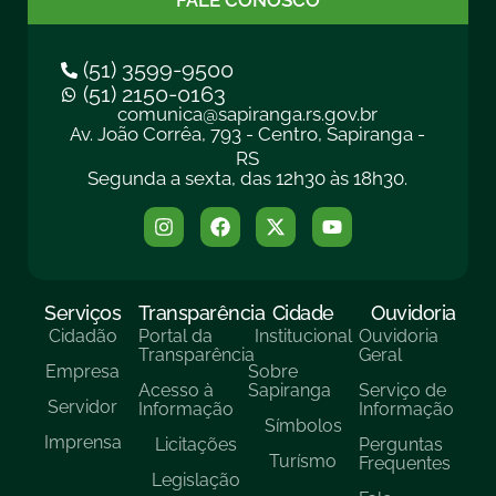
FALE CONOSCO
(51) 3599-9500
(51) 2150-0163
comunica@sapiranga.rs.gov.br
Av. João Corrêa, 793 - Centro, Sapiranga -
RS
Segunda a sexta, das 12h30 às 18h30.
Serviços
Transparência
Cidade
Ouvidoria
Cidadão
Portal da
Institucional
Ouvidoria
Transparência
Geral
Empresa
Sobre
Acesso à
Sapiranga
Serviço de
Servidor
Informação
Informação
Símbolos
Imprensa
Licitações
Perguntas
Turísmo
Frequentes
Legislação