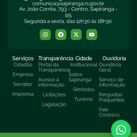
comunica@sapiranga.rs.gov.br
Av. João Corrêa, 793 - Centro, Sapiranga -
RS
Segunda a sexta, das 12h30 às 18h30.
Serviços
Transparência
Cidade
Ouvidoria
Cidadão
Portal da
Institucional
Ouvidoria
Transparência
Geral
Empresa
Sobre
Acesso à
Sapiranga
Serviço de
Servidor
Informação
Informação
Símbolos
Imprensa
Licitações
Perguntas
Turísmo
Frequentes
Legislação
Fale
Conosco