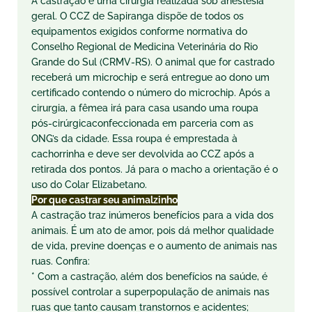
A castração é uma cirurgia realizada sob anestesia
geral. O CCZ de Sapiranga dispõe de todos os
equipamentos exigidos conforme normativa do
Conselho Regional de Medicina Veterinária do Rio
Grande do Sul (
CRMV-RS
). O animal que for castrado
receberá um microchip e será entregue ao dono um
certificado contendo o número do microchip. Após a
cirurgia, a fêmea irá para casa usando uma roupa
pós-cirúrgicaconfeccionada em parceria com as
ONG’s da cidade. Essa roupa é emprestada à
cachorrinha e deve ser devolvida ao CCZ após a
retirada dos pontos. Já para o macho a orientação é o
uso do Colar Elizabetano.
Por que castrar seu animalzinho
A castração traz inúmeros benefícios para a vida dos
animais. É um ato de amor, pois dá melhor qualidade
de vida, previne doenças e o aumento de animais nas
ruas. Confira:
* Com a castração, além dos benefícios na saúde, é
possível controlar a superpopulação de animais nas
ruas que tanto causam transtornos e acidentes;