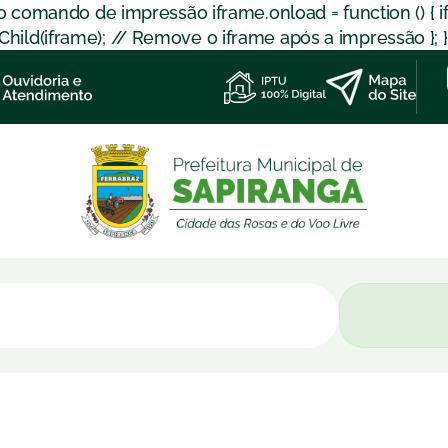
 o comando de impressão iframe.onload = function () { 
d(iframe); // Remove o iframe após a impressão }; }); }