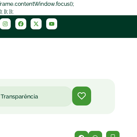
iframe.contentWindow.focus();
); });
Transparência