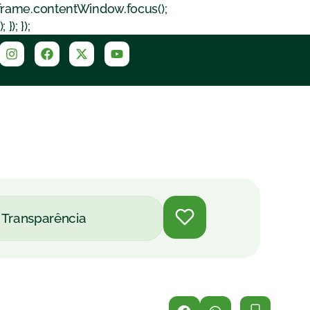
iframe.contentWindow.focus();
); });
Transparência