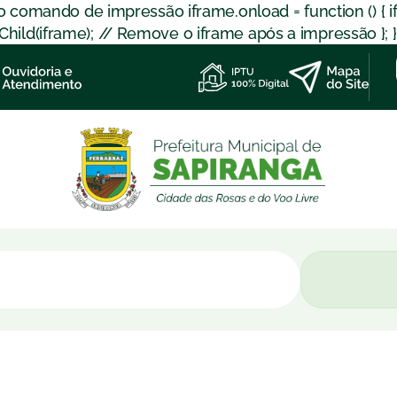
 o comando de impressão iframe.onload = function () { 
d(iframe); // Remove o iframe após a impressão }; }); }