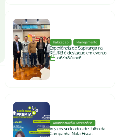
Habitação
Planejamento
Experiência de Sapiranga na
REURB é destaque em evento
06/08/2026
Administração Fazendária
Veja os sorteados de Julho da
Campanha Nota Fiscal