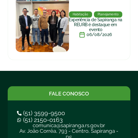
Habitação
Planejamento
Experiência de Sapiranga na
REURB é destaque em
evento
06/08/2026
FALE CONOSCO
(51) 3599-9500
(51) 2150-0163
comunica@sapiranga.rs.gov.br
Av. João Corrêa, 793 - Centro, Sapiranga -
RS