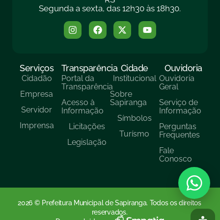
Segunda a sexta, das 12h30 às 18h30.
Serviços
Transparência
Cidade
Ouvidoria
Cidadão
Portal da
Institucional
Ouvidoria
Transparência
Geral
Empresa
Sobre
Acesso à
Sapiranga
Serviço de
Servidor
Informação
Informação
Símbolos
Imprensa
Licitações
Perguntas
Turísmo
Frequentes
Legislação
Fale
Conosco
2026 © Prefeitura Municipal de Sapiranga. Todos os direitos
reservados.