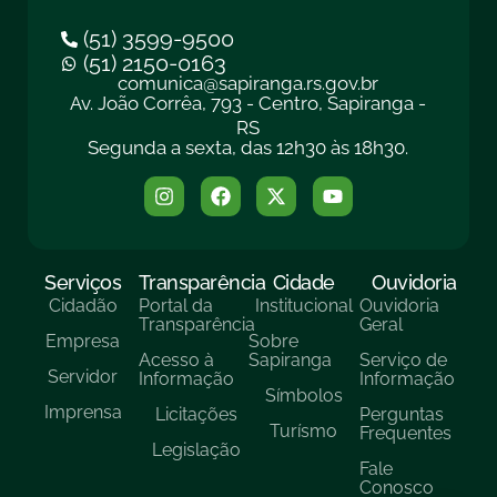
(51) 3599-9500
(51) 2150-0163
comunica@sapiranga.rs.gov.br
Av. João Corrêa, 793 - Centro, Sapiranga -
RS
Segunda a sexta, das 12h30 às 18h30.
Serviços
Transparência
Cidade
Ouvidoria
Cidadão
Portal da
Institucional
Ouvidoria
Transparência
Geral
Empresa
Sobre
Acesso à
Sapiranga
Serviço de
Servidor
Informação
Informação
Símbolos
Imprensa
Licitações
Perguntas
Turísmo
Frequentes
Legislação
Fale
Conosco