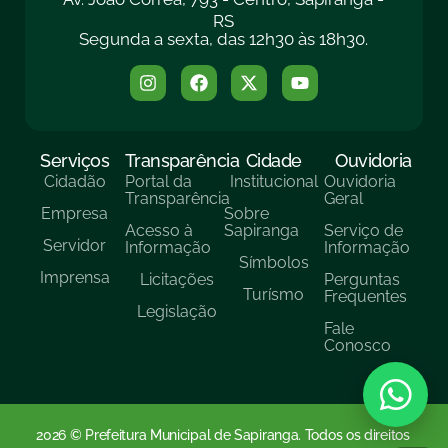
RS
Segunda a sexta, das 12h30 às 18h30.
Serviços
Transparência
Cidade
Ouvidoria
Cidadão
Portal da
Institucional
Ouvidoria
Transparência
Geral
Empresa
Sobre
Acesso à
Sapiranga
Serviço de
Servidor
Informação
Informação
Símbolos
Imprensa
Licitações
Perguntas
Turísmo
Frequentes
Legislação
Fale
Conosco
2026 © Prefeitura Municipal de Sapiranga. Todos os direitos