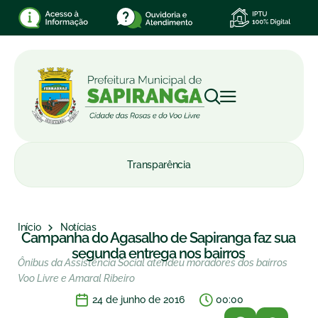
Transparência
Início
Notícias
Campanha do Agasalho de Sapiranga faz sua
segunda entrega nos bairros
Ônibus da Assistência Social atendeu moradores dos bairros
Voo Livre e Amaral Ribeiro
24 de junho de 2016
00:00