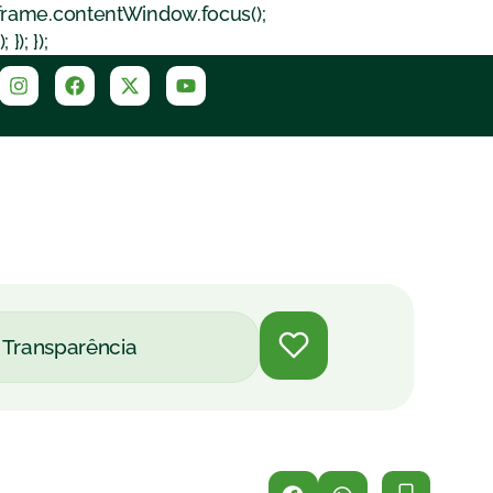
iframe.contentWindow.focus();
); });
Transparência