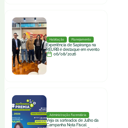
Habitação
Planejamento
Experiência de Sapiranga na
REURB é destaque em evento
06/08/2026
Administração Fazendária
Veja os sorteados de Julho da
Campanha Nota Fiscal