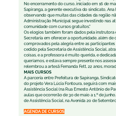
No encerramento do curso, iniciado em 16 de maio
Sapiranga, a gerente executiva do sindicato, Ana P
observando que muitas das cidades da região n
Administração Municipal segue investindo nas ati
comunidade com cursos gratuitos.”
Os elogios também foram dados pela instrutora 
Secretaria em oferecer a oportunidade, além de 
comprovados pela alegria entre as participantes
cedido pela Secretaria de Assistência Social, at
coisas, e a professora é muito querida, e dedica
queríamos, e estava sempre presente nos assesso
relembrou a artesã Fernanda Fett, 22 anos, mora
MAIS CURSOS
A parceria entre Prefeitura de Sapiranga, Sindic
do projeto Vera Lúcia Fontoura, seguirá com mai
Assistência Social (na Rua Ernesto Antônio de Pau
aulas que ocorrerão de 30 de maio a 1.º de junho.
de Assistência Social, na Avenida 20 de Setembr
AGENDA DE CURSOS