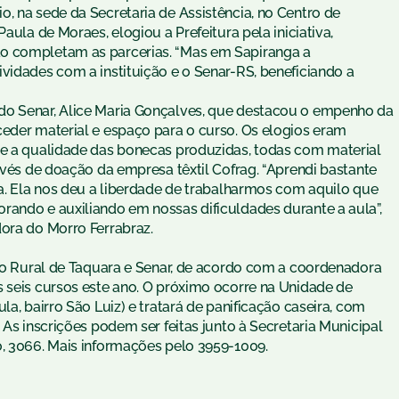
, na sede da Secretaria de Assistência, no Centro de
aula de Moraes, elogiou a Prefeitura pela iniciativa,
ão completam as parcerias. “Mas em Sapiranga a
vidades com a instituição e o Senar-RS, beneficiando a
do Senar, Alice Maria Gonçalves, que destacou o empenho da
ceder material e espaço para o curso. Os elogios eram
 e a qualidade das bonecas produzidas, todas com material
ravés de doação da empresa têxtil Cofrag. “Aprendi bastante
da. Ela nos deu a liberdade de trabalharmos com aquilo que
rando e auxiliando em nossas dificuldades durante a aula”,
dora do Morro Ferrabraz.
ato Rural de Taquara e Senar, de acordo com a coordenadora
s seis cursos este ano. O próximo ocorre na Unidade de
la, bairro São Luiz) e tratará de panificação caseira, com
 As inscrições podem ser feitas junto à Secretaria Municipal
o, 3066. Mais informações pelo 3959-1009.