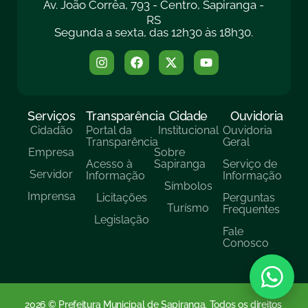
Av. João Corrêa, 793 - Centro, Sapiranga -
RS
Segunda a sexta, das 12h30 às 18h30.
Serviços
Transparência
Cidade
Ouvidoria
Cidadão
Portal da
Institucional
Ouvidoria
Transparência
Geral
Empresa
Sobre
Acesso à
Sapiranga
Serviço de
Servidor
Informação
Informação
Símbolos
Imprensa
Licitações
Perguntas
Turísmo
Frequentes
Legislação
Fale
Conosco
2026 © Prefeitura Municipal de Sapiranga. Todos os direitos