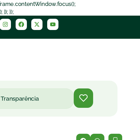
iframe.contentWindow.focus();
); });
Transparência