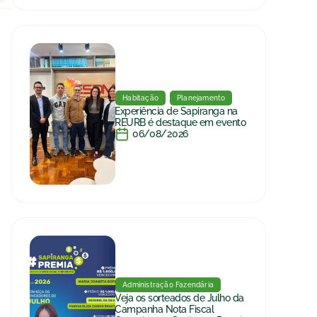
Habitação
Planejamento
Experiência de Sapiranga na
REURB é destaque em evento
06/08/2026
Administração Fazendária
Veja os sorteados de Julho da
Campanha Nota Fiscal