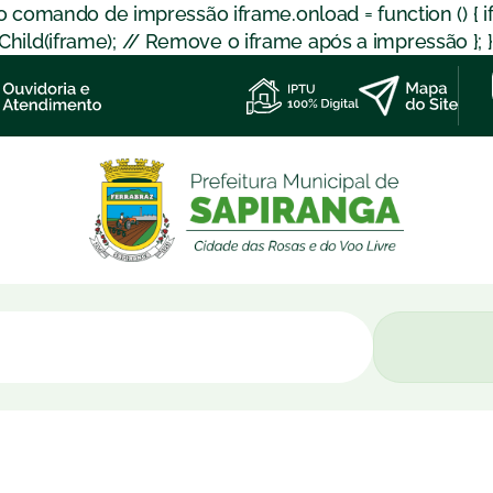
 o comando de impressão iframe.onload = function () { 
d(iframe); // Remove o iframe após a impressão }; }); }