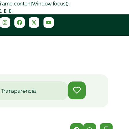
iframe.contentWindow.focus();
); });
Transparência