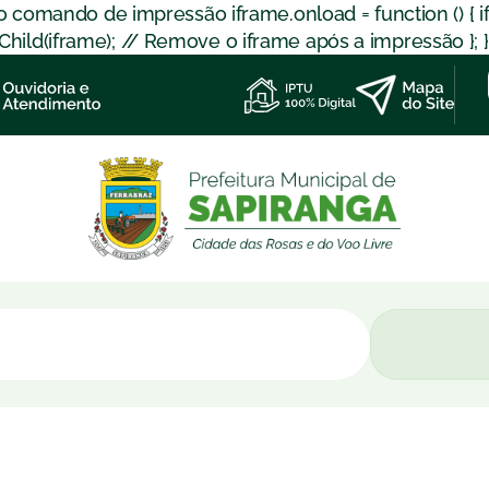
 o comando de impressão iframe.onload = function () { 
d(iframe); // Remove o iframe após a impressão }; }); }