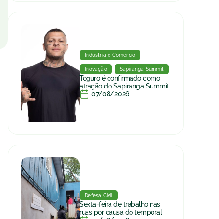
Indústria e Comércio
Inovação
Sapiranga Summit
Toguro é confirmado como
atração do Sapiranga Summit
07/08/2026
Defesa Civil
Sexta-feira de trabalho nas
ruas por causa do temporal