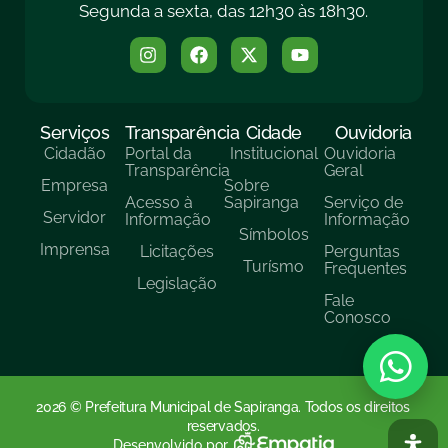
Segunda a sexta, das 12h30 às 18h30.
Serviços
Transparência
Cidade
Ouvidoria
Cidadão
Portal da
Institucional
Ouvidoria
Transparência
Geral
Empresa
Sobre
Acesso à
Sapiranga
Serviço de
Servidor
Informação
Informação
Símbolos
Imprensa
Licitações
Perguntas
Turísmo
Frequentes
Legislação
Fale
Conosco
2026 © Prefeitura Municipal de Sapiranga. Todos os direitos
reservados.
Desenvolvido por