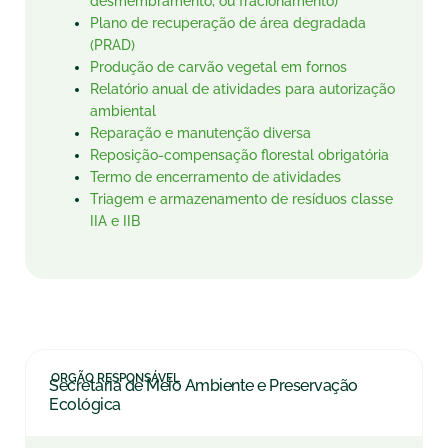
desmembramento, ou fracionamento)
Plano de recuperação de área degradada
(PRAD)
Produção de carvão vegetal em fornos
Relatório anual de atividades para autorização
ambiental
Reparação e manutenção diversa
Reposição-compensação florestal obrigatória
Termo de encerramento de atividades
Triagem e armazenamento de resíduos classe
IIA e IIB
ORGÃO RESPONSÁVEL
Secretaria de Meio Ambiente e Preservação
Ecológica